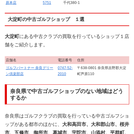
原本店
5751
千代380-1
大淀町の中古ゴルフショップ １選
大淀町
にある中古クラブの買取を行っているショップ１店
舗をご紹介します。
店舗名
電話番号
住所
ゴルフパートナー 奈良グリー
0747-52-
〒638-0801 奈良県吉野郡大淀
ン倶楽部店
2010
町芦原110
奈良県で中古ゴルフショップのない地域はどう
するか
奈良県はゴルフクラブの買取を行っている中古ゴルフショ
ップがある都市のほかに、
大和高田市、大和郡山市、桜井
市、五條市、御所市、葛城市、宇陀市、山添村、平群町、