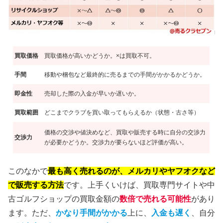
買取価格
買取価格が高いかどうか。×は買取不可。
手間
移動や梱包など最終的に売るまでの手間がかかるかどうか。
即金性
売却した際の入金が早いか遅いか。
買取範囲
どこまでクラブを買い取ってもらえるか（状態・古さ等）
価格の交渉や値決めなど、買取や販売する時に自分の交渉力
交渉力
が必要かどうか。交渉力が要らないほど評価が高い。
このなかで
最も高く売れるのが、メルカリやヤフオクなど
で販売する方法
です。上手くいけば、買取専門サイトや中
古ゴルフショップの買取金額の
数倍で売れる可能性
があり
ます。ただ、
かなり手間がかかる
上に、
入金も遅く
、自分