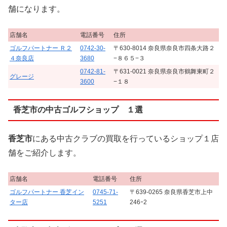
舗になります。
店舗名
電話番号
住所
ゴルフパートナー Ｒ２
0742-30-
〒630-8014 奈良県奈良市四条大路２
４奈良店
3680
−８６５−３
0742-81-
〒631-0021 奈良県奈良市鶴舞東町２
グレージ
3600
−１８
香芝市の中古ゴルフショップ １選
香芝市
にある中古クラブの買取を行っているショップ１店
舗をご紹介します。
店舗名
電話番号
住所
ゴルフパートナー 香芝イン
0745-71-
〒639-0265 奈良県香芝市上中
ター店
5251
246ｰ2