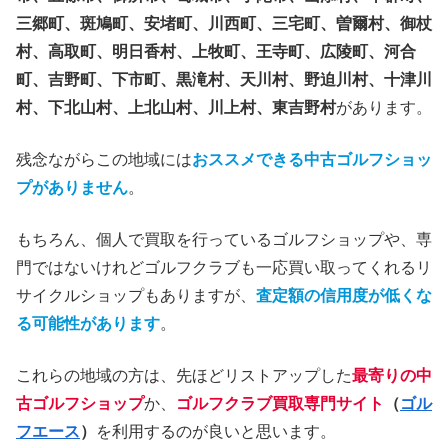
三郷町、斑鳩町、安堵町、川西町、三宅町、曽爾村、御杖
村、高取町、明日香村、上牧町、王寺町、広陵町、河合
町、吉野町、下市町、黒滝村、天川村、野迫川村、十津川
村、下北山村、上北山村、川上村、東吉野村
があります。
残念ながらこの地域には
おススメできる中古ゴルフショッ
プがありません
。
もちろん、個人で買取を行っているゴルフショップや、専
門ではないけれどゴルフクラブも一応買い取ってくれるリ
サイクルショップもありますが、
査定額の信用度が低くな
る可能性があります
。
これらの地域の方は、先ほどリストアップした
最寄りの中
古ゴルフショップ
か、
ゴルフクラブ買取専門サイト
（
ゴル
フエース
）
を利用するのが良いと思います。