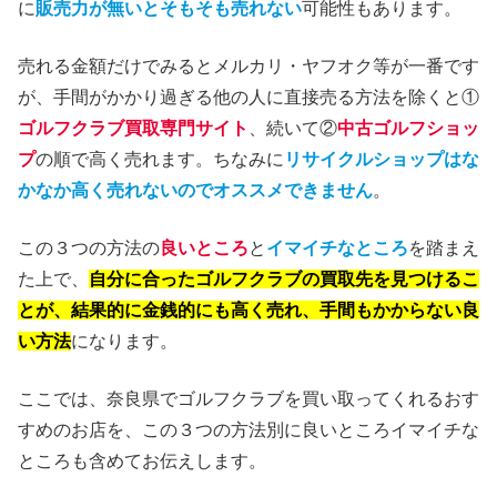
に
販売力が無いとそもそも売れない
可能性もあります。
売れる金額だけでみるとメルカリ・ヤフオク等が一番です
が、手間がかかり過ぎる他の人に直接売る方法を除くと①
ゴルフクラブ買取専門サイト
、続いて②
中古ゴルフショッ
プ
の順で高く売れます。ちなみに
リサイクルショップはな
かなか高く売れないのでオススメできません
。
この３つの方法の
良いところ
と
イマイチなところ
を踏まえ
た上で、
自分に合ったゴルフクラブの買取先を見つけるこ
とが、結果的に金銭的にも高く売れ、手間もかからない良
い方法
になります。
ここでは、奈良県でゴルフクラブを買い取ってくれるおす
すめのお店を、この３つの方法別に良いところイマイチな
ところも含めてお伝えします。