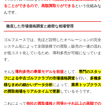
ることができるので、高額買取りができる
という仕組みな
んです
。
徹底した市場価格調査と緻密な相場管理
ゴルフエースでは、先ほど説明したオペレーションの完全
システム化によって全国規模での買取→販売の一連の流れ
が低コスト化しているため、薄利多売が可能になっていま
す。
そんな
薄利多売の事業モデルを前提
として、
専門のスタッ
フによる中古ゴルフクラブの市場価格調査
を行い、
多種多
様なきめの細かいデータ分析
によって、
業界トップクラス
の買取相場をリアルタイムで更新
しているそうです。
これによって
他社の買取価格と同等かそれ以上の高額での