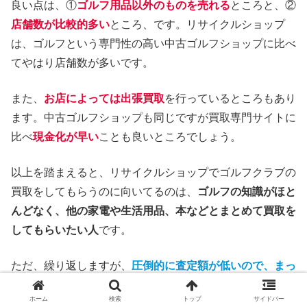
良い点は、①
ゴルフ用品以外のものを売れる
ところと、②
店舗数が比較的多い
ところ、です。リサイクルショップ
は、ゴルフという専門性の高い中古ゴルフショップに比べ
てやはり店舗数が多いです。
また、
お店によっては出張買取
を行っているところもあり
ます。中古ゴルフショップも同じですが買取専門サイトに
比べ
現金化が早い
ことも良いところでしょう。
以上を踏まえると、リサイクルショップでゴルフクラブの
買取をしてもらうのに向いてるのは、
ゴルフの知識がほと
んどなく、他の家電や生活用品、本などとまとめて買取を
してもらいたい人
です。
ただ、繰り返しますが、
圧倒的に査定額が低いので、まっ
たくオススメできません
。他に売却したいものがあって
ホーム
検索
トップ
サイドバー
も、ゴルフクラブだけはぜひ他の方法に挑戦してみてくだ